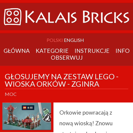
POLSKI
ENGLISH
GŁÓWNA
KATEGORIE
INSTRUKCJE
INFO
OBSERWUJ
GŁOSUJEMY NA ZESTAW LEGO -
WIOSKA ORKÓW - ZGINRA
MOC
Orkowie powracają z
nową wioską! Znowu