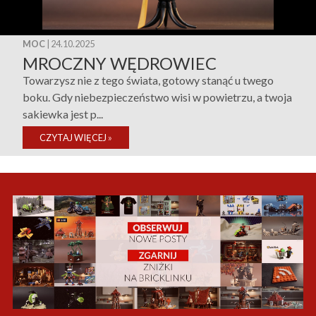
MOC
| 24.10.2025
MROCZNY WĘDROWIEC
Towarzysz nie z tego świata, gotowy stanąć u twego
boku. Gdy niebezpieczeństwo wisi w powietrzu, a twoja
sakiewka jest p...
CZYTAJ WIĘCEJ
»