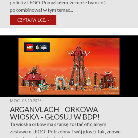
policji z LEGO. Pomyślałem, że może bym coś
pokombinował w tym temac...
CZYTAJ WIĘCEJ
»
MOC
| 06.10.2025
ARGANVLAGH - ORKOWA
WIOSKA - GŁOSUJ W BDP!
Ta wioska orków ma szansę zostać oficjalnym
zestawem LEGO! Potrzebny Twój głos :) Tak, znowu