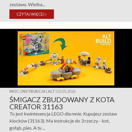
zestawu. Wielka...
CZYTAJ WIĘCEJ
»
MOC
|
INSTRUKCJA
|
ALT
| 03.05.2026
ŚMIGACZ ZBUDOWANY Z KOTA
CREATOR 31163
To jest kwintesencja LEGO dla mnie. Kupujesz zestaw
klocków (31163). Ma instrukcje do 3 rzeczy - kot,
gołąb, pies. A tu ...