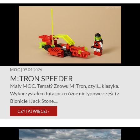
MOC
| 09.04.2026
M:TRON SPEEDER
Mały MOC. Temat? Znowu M:Tron, czyli... klasyka.
Wykorzystałem tutaj przeróżne nietypowe części z
Bionicle i Jack Stone....
CZYTAJ WIĘCEJ
»