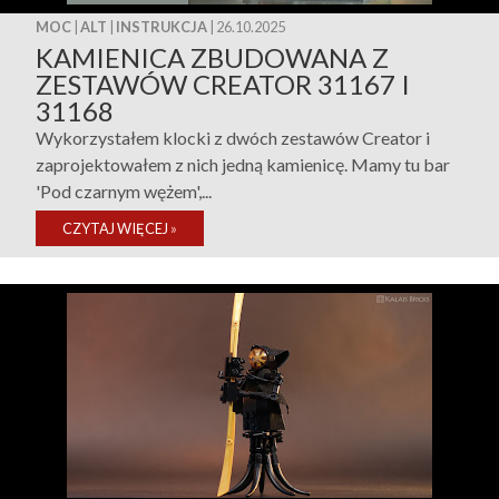
MOC
|
ALT
|
INSTRUKCJA
| 26.10.2025
KAMIENICA ZBUDOWANA Z
ZESTAWÓW CREATOR 31167 I
31168
Wykorzystałem klocki z dwóch zestawów Creator i
zaprojektowałem z nich jedną kamienicę. Mamy tu bar
'Pod czarnym wężem',...
CZYTAJ WIĘCEJ
»