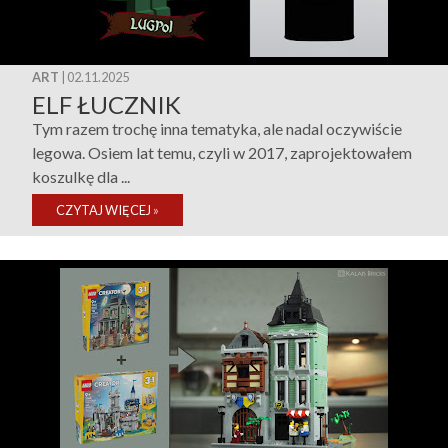
ART
| 02.11.2025
ELF ŁUCZNIK
Tym razem trochę inna tematyka, ale nadal oczywiście
legowa. Osiem lat temu, czyli w 2017, zaprojektowałem
koszulkę dla ...
CZYTAJ WIĘCEJ
»