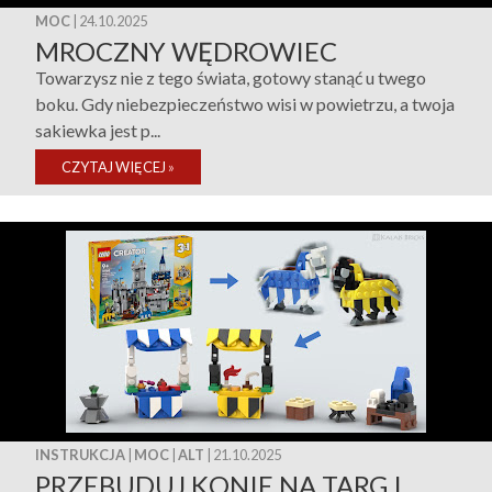
MOC
| 24.10.2025
MROCZNY WĘDROWIEC
Towarzysz nie z tego świata, gotowy stanąć u twego
boku. Gdy niebezpieczeństwo wisi w powietrzu, a twoja
sakiewka jest p...
CZYTAJ WIĘCEJ
»
INSTRUKCJA
|
MOC
|
ALT
| 21.10.2025
PRZEBUDUJ KONIE NA TARG I