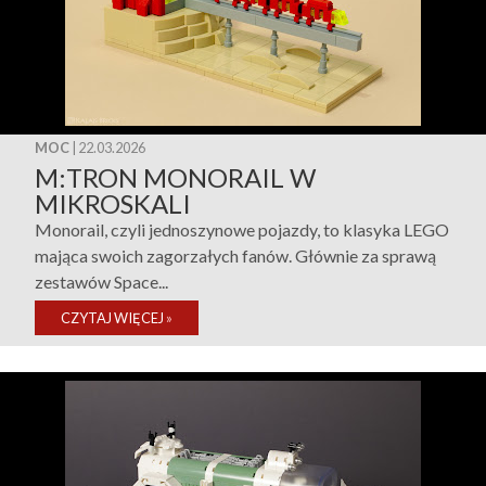
MOC
| 22.03.2026
M:TRON MONORAIL W
MIKROSKALI
Monorail, czyli jednoszynowe pojazdy, to klasyka LEGO
mająca swoich zagorzałych fanów. Głównie za sprawą
zestawów Space...
CZYTAJ WIĘCEJ
»