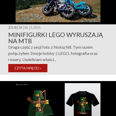
ZDJĘCIA
| 06.11.2025
MINIFIGURKI LEGO WYRUSZAJĄ
NA MTB
Druga część z sesji foto z Nokią N8. Tym razem
połączyłem 3 moje hobby :) LEGO, fotografia oraz
rowery. Uwielbiam właści...
CZYTAJ WIĘCEJ
»