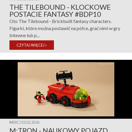
THE TILEBOUND - KLOCKOWE
POSTACIE FANTASY #BDP10
Oto The Tilebound - Brickbuilt fantasy characters.
Figurki, które można postawić na półce, grać nimi w gry
bitewne lub p...
CZYTAJ WIĘCEJ
»
MOC
| 03.02.2026
M:TRON - NAUKOWY POJAZD