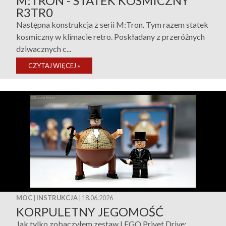
M:TRON - STATEK KOSMICZNY
R3TR0
Następna konstrukcja z serii M:Tron. Tym razem statek
kosmiczny w klimacie retro. Poskładany z przeróżnych
dziwacznych c...
CZYTAJ WIĘCEJ
»
MOC
|
INSTRUKCJA
| 18.06.2026
KORPULETNY JEGOMOŚĆ
Jak tylko zobaczyłem zestaw LEGO Privet Drive: