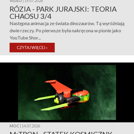
VIDEO
| 19.07.2026
RÓZIA - PARK JURAJSKI: TEORIA
CHAOSU 3/4
Następna animacja ze świata dinozaurów. Tą wyróżniają
dwie rzeczy. Po pierwsze była nakręcona w pionie jako
YouTube Shor...
CZYTAJ WIĘCEJ
»
MOC
| 14.07.2026