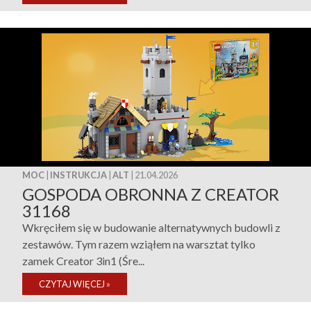
MOC
|
INSTRUKCJA
|
ALT
| 21.04.2026
GOSPODA OBRONNA Z CREATOR
31168
Wkręciłem się w budowanie alternatywnych budowli z
zestawów. Tym razem wziąłem na warsztat tylko
zamek Creator 3in1 (Śre...
CZYTAJ WIĘCEJ
»