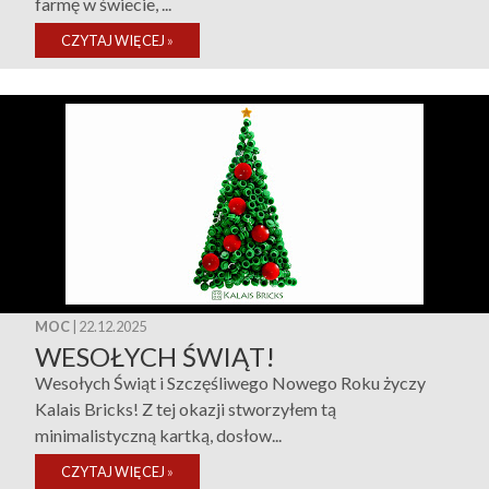
farmę w świecie, ...
CZYTAJ WIĘCEJ
»
MOC
| 22.12.2025
WESOŁYCH ŚWIĄT!
Wesołych Świąt i Szczęśliwego Nowego Roku życzy
Kalais Bricks! Z tej okazji stworzyłem tą
minimalistyczną kartką, dosłow...
CZYTAJ WIĘCEJ
»