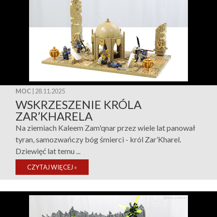
MOC
| 28.11.2025
WSKRZESZENIE KRÓLA
ZAR’KHARELA
Na ziemiach Kaleem Zam'qnar przez wiele lat panował
tyran, samozwańczy bóg śmierci - król Zar’Kharel.
Dziewięć lat temu ...
CZYTAJ WIĘCEJ
»