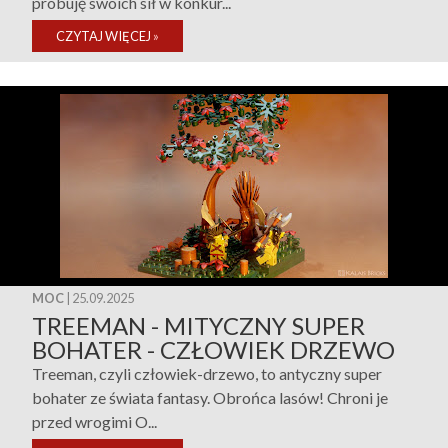
próbuję swoich sił w konkur...
CZYTAJ WIĘCEJ
»
MOC
| 25.09.2025
TREEMAN - MITYCZNY SUPER
BOHATER - CZŁOWIEK DRZEWO
Treeman, czyli człowiek-drzewo, to antyczny super
bohater ze świata fantasy. Obrońca lasów! Chroni je
przed wrogimi O...