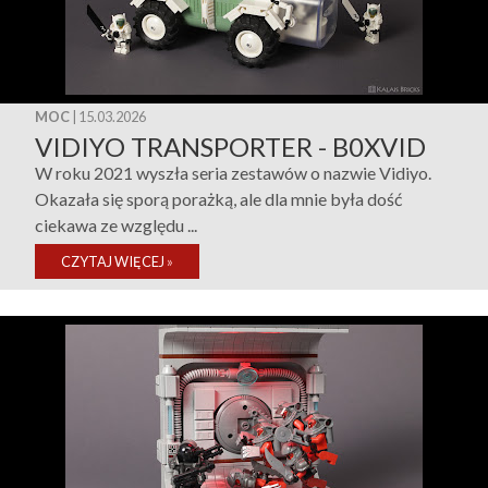
MOC
| 15.03.2026
VIDIYO TRANSPORTER - B0XVID
W roku 2021 wyszła seria zestawów o nazwie Vidiyo.
Okazała się sporą porażką, ale dla mnie była dość
ciekawa ze względu ...
CZYTAJ WIĘCEJ
»