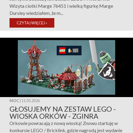
Wizyta ciotki Marge 76451 i wielką figurkę Marge
Dursley wiedziałem, że m...
CZYTAJ WIĘCEJ
»
MOC
| 11.05.2026
GŁOSUJEMY NA ZESTAW LEGO -
WIOSKA ORKÓW - ZGINRA
Orkowie powracają z nową wioską! Znowu startuję w
konkursie LEGO / Bricklink, gdzie nagrodą jest wydanie