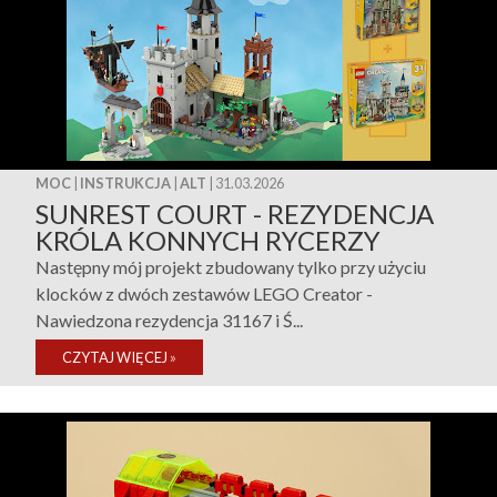
MOC
|
INSTRUKCJA
|
ALT
| 31.03.2026
SUNREST COURT - REZYDENCJA
KRÓLA KONNYCH RYCERZY
Następny mój projekt zbudowany tylko przy użyciu
klocków z dwóch zestawów LEGO Creator -
Nawiedzona rezydencja 31167 i Ś...
CZYTAJ WIĘCEJ
»