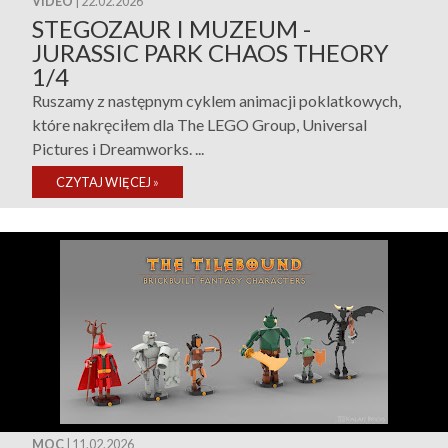
VIDEO
| 22.02.2026
STEGOZAUR I MUZEUM -
JURASSIC PARK CHAOS THEORY
1/4
Ruszamy z następnym cyklem animacji poklatkowych,
które nakręciłem dla The LEGO Group, Universal
Pictures i Dreamworks. ...
CZYTAJ WIĘCEJ
»
MOC
| 11.02.2026