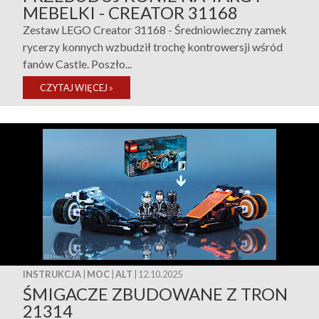
MEBELKI - CREATOR 31168
Zestaw LEGO Creator 31168 - Średniowieczny zamek
rycerzy konnych wzbudził trochę kontrowersji wśród
fanów Castle. Poszło...
CZYTAJ WIĘCEJ
»
INSTRUKCJA
|
MOC
|
ALT
| 12.10.2025
ŚMIGACZE ZBUDOWANE Z TRON
21314